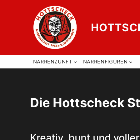
Zum
Inhalt
springen
HOTTSCH
NARRENZUNFT
NARRENFIGUREN
Die Hottscheck St
Kreativ, bunt und voller