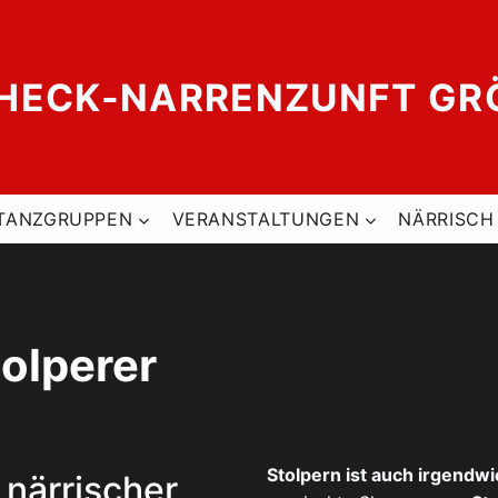
ECK-NARRENZUNFT GRÖT
TANZGRUPPEN
VERANSTALTUNGEN
NÄRRISCH
olperer
Stolpern ist auch irgendwi
 närrischer