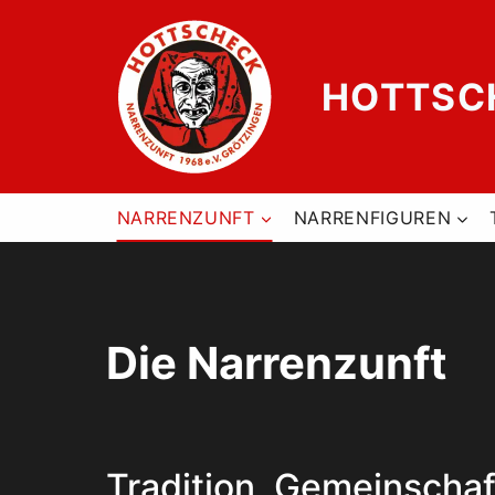
Zum
Inhalt
springen
HOTTSCH
NARRENZUNFT
NARRENFIGUREN
Die Narrenzunft
Tradition, Gemeinschaf