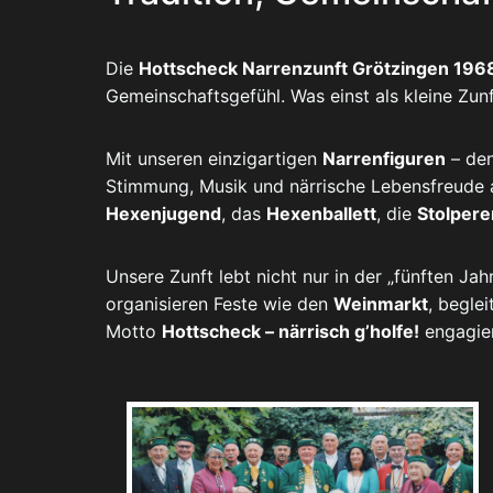
Die
Hottscheck Narrenzunft Grötzingen 1968
Gemeinschaftsgefühl. Was einst als kleine Zunf
Mit unseren einzigartigen
Narrenfiguren
– de
Stimmung, Musik und närrische Lebensfreude 
Hexenjugend
, das
Hexenballett
, die
Stolpere
Unsere Zunft lebt nicht nur in der „fünften Ja
organisieren Feste wie den
Weinmarkt
, begle
Motto
Hottscheck – närrisch g’holfe!
engagier